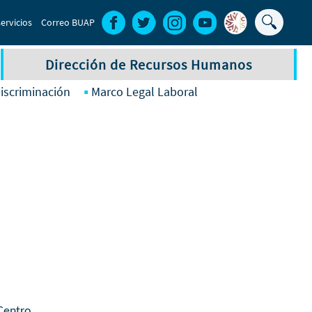
Buscar
ervicios
Correo BUAP
Formula
de
Dirección de Recursos Humanos
búsque
iscriminación
Marco Legal Laboral
Centro