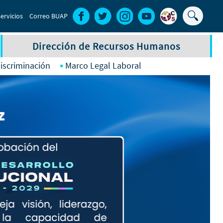
Buscar
ervicios
Correo BUAP
Formula
de
Dirección de Recursos Humanos
búsque
iscriminación
Marco Legal Laboral